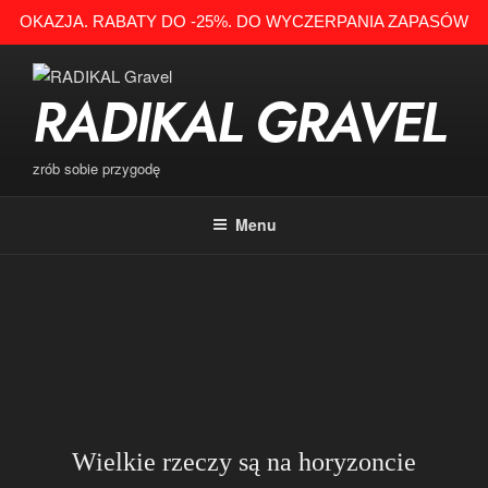
OKAZJA. RABATY DO -25%. DO WYCZERPANIA ZAPASÓW
Przejdź
do
RADIKAL GRAVEL
treści
zrób sobie przygodę
Menu
Wielkie rzeczy są na horyzoncie