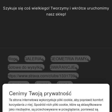
Szykuje się coś wielkiego! Tworzymy i wkrótce uruchomimy
nasz sklep!
Blog
GALERIA
GEOMETRIA RAMY
Gotowe do wysyłki
GWARANCJE
https://www.strava.com/clubs/1331739
Informacje
Kontakt
Koszyk
Cenimy Twoją prywatność
Moje konto
Polityka plików cookies (EU)
Ta strona internetowa wykorzystuje pliki cookie, aby poprawić komfort
Polityka prywatności
Regulamin sklepu
korzystania z niej. Spośród nich pliki cookie, które są sklasyfikowane
Sample Page
Sekcja strony głównej
jako niezbędne, są przechowywane w przeglądarce, ponieważ są